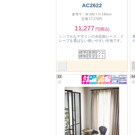
AC2622
参考寸：W 200 × H 140cm
定価 17,270円
11,277
シンプルなデザインの光拡散レース。ド
レープを選ばない使いやすい生地です。
標準
形態
ウエ
縫製
安定
イト
13
14