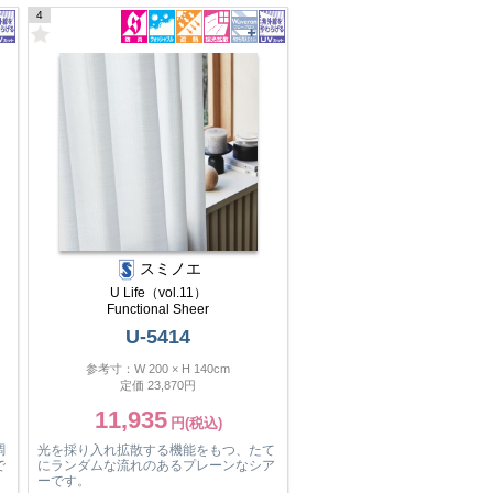
4
スミノエ
U Life（vol.11）
Functional Sheer
U-5414
参考寸：W 200 × H 140cm
定価 23,870円
11,935
調
光を採り入れ拡散する機能をもつ、たて
で
にランダムな流れのあるプレーンなシア
ーです。