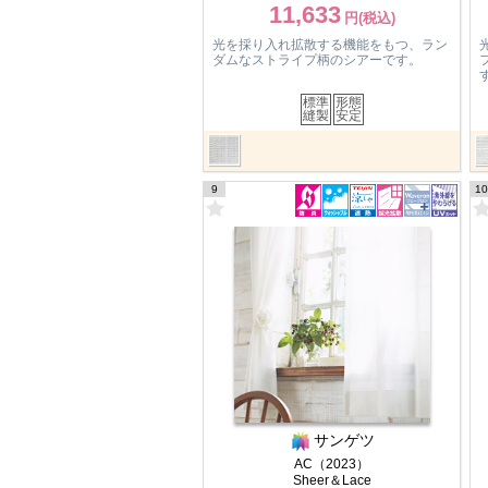
11,633
光を採り入れ拡散する機能をもつ、ラン
ダムなストライプ柄のシアーです。
標準
形態
縫製
安定
9
10
サンゲツ
AC（2023）
Sheer＆Lace