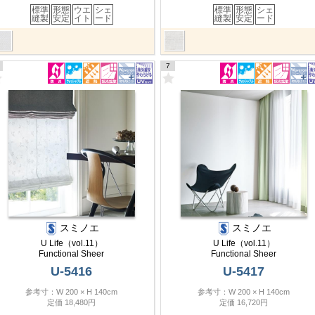
標準
形態
ウエ
シェ
標準
形態
シェ
縫製
安定
イト
ード
縫製
安定
ード
7
スミノエ
スミノエ
U Life（vol.11）
U Life（vol.11）
Functional Sheer
Functional Sheer
U-5416
U-5417
参考寸：W 200 × H 140cm
参考寸：W 200 × H 140cm
定価 18,480円
定価 16,720円