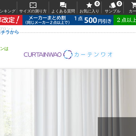



0

0
ンキング
サイズの測り方
よくある質問
お気に入り
サンプル
カ
ブロン＋
コチラから
ンは