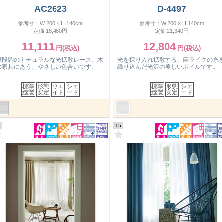
AC2623
D-4497
参考寸：W 200 × H 140cm
参考寸：W 200 × H 140cm
定価 18,480円
定価 21,340円
11,111
12,804
横段調のナチュラルな光拡散レース。木
光を採り入れ拡散する、麻ライクの糸
の家具にあう、やさしい色合いです。
織り込んだ光沢の美しいボイルです。
標準
形態
ウエ
シェ
標準
形態
シェ
縫製
安定
イト
ード
縫製
安定
ード
15