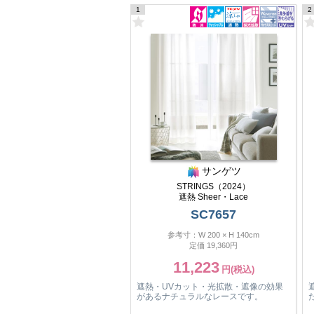
1
2
サンゲツ
STRINGS（2024）
遮熱 Sheer・Lace
SC7657
参考寸：W 200 × H 140cm
定価 19,360円
11,223
遮熱・UVカット・光拡散・遮像の効果
があるナチュラルなレースです。