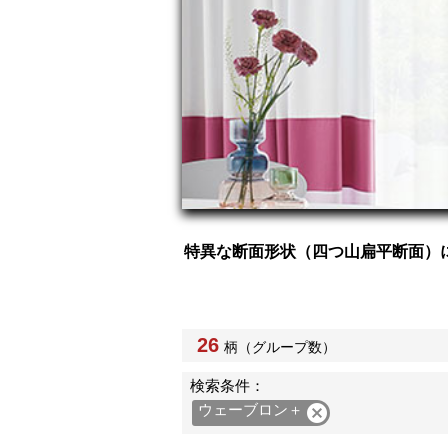
特異な断面形状（四つ山扁平断面）
26
柄（グループ数）
検索条件：
ウェーブロン＋
