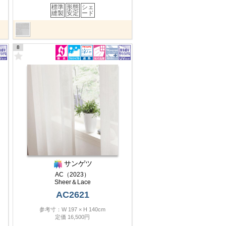
標準
形態
シェ
縫製
安定
ード
8
サンゲツ
AC（2023）
Sheer＆Lace
AC2621
参考寸：W 197 × H 140cm
定価 16,500円