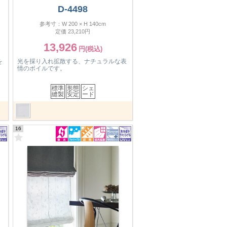
D-4498
参考寸：W 200 × H 140cm
定価 23,210円
13,926
を
光を採り入れ拡散する、ナチュラルな表
情のボイルです。
標準
形態
シェ
縫製
安定
ード
16