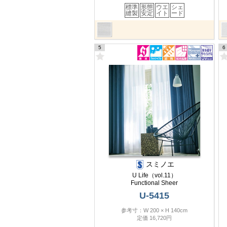
標準
形態
ウエ
シェ
縫製
安定
イト
ード
5
6
スミノエ
U Life（vol.11）
Functional Sheer
U-5415
参考寸：W 200 × H 140cm
定価 16,720円