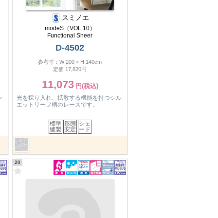
スミノエ
modeS（VOL.10）
Functional Sheer
D-4502
参考寸：W 200 × H 140cm
定価 17,820円
11,073
ン
光を採り入れ、拡散する機能を持つシル
エットリーフ柄のレースです。
標準
形態
シェ
縫製
安定
ード
20