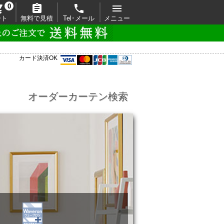

0



ート
無料で見積
Tel･メール
メニュー
カード決済OK
オーダーカーテン検索