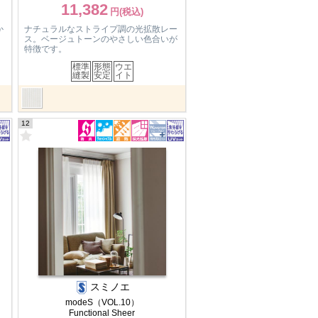
11,382
か
ナチュラルなストライプ調の光拡散レー
ス。ベージュトーンのやさしい色合いが
特徴です。
標準
形態
ウエ
縫製
安定
イト
12
スミノエ
modeS（VOL.10）
Functional Sheer