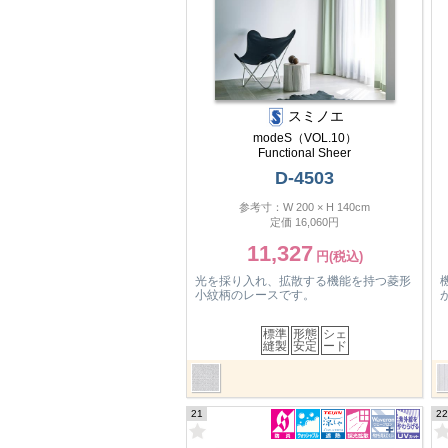
スミノエ
modeS（VOL.10）
Functional Sheer
D-4503
参考寸：W 200 × H 140cm
定価 16,060円
11,327
光を採り入れ、拡散する機能を持つ菱形
小紋柄のレースです。
標準
形態
シェ
縫製
安定
ード
21
22