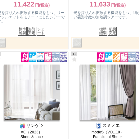
11,422
11,633
光を採り入れ拡散する機能をもつ、リー
光を採り入れ拡散する機能をもつ、細
フシルエットをモチーフにしたシアーで
い菱形小紋の無地調シアーです。
す。
標準
形態
シェ
標準
形態
縫製
安定
ード
縫製
安定
11
サンゲツ
スミノエ
AC（2023）
modeS（VOL.10）
Sheer＆Lace
Functional Sheer