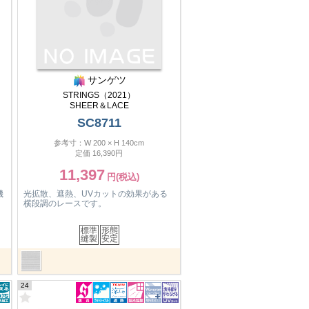
サンゲツ
STRINGS（2021）
SHEER＆LACE
SC8711
参考寸：W 200 × H 140cm
定価 16,390円
11,397
機
光拡散、遮熱、UVカットの効果がある
横段調のレースです。
標準
形態
縫製
安定
24