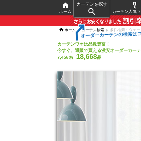

カーテンを探す


ホーム
カーテン人気ラ


ホーム
カーテン検索
条件検索：ウェー
オーダーカーテンの検索は
カーテンワオは品数豊富！
今すぐ、通販で買える激安オーダーカーテ
18,668
7,456
品
柄