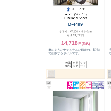
スミノエ
modeS（VOL.10）
Functional Sheer
D-4499
参考寸：W 200 × H 140cm
定価 24,530円
14,718
麻のようなナチュラルな印象の、採光し
て拡散するボイルです。
標準
形態
シェ
縫製
安定
ード
17
18