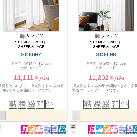
サンゲツ
サンゲツ
STRINGS（2021）
STRINGS（2021）
SHEER＆LACE
SHEER＆LACE
SC8697
SC8698
参考寸：W 197 × H 140cm
参考寸：W 200 × H 140cm
定価 18,480円
定価 17,820円
11,111
11,202
機能糸使いにより、採光性と省エネ効果
採光性と省エネ効果が期待できる、多
が期待できる多機能レースです。
能なストライプレースです。
標準
形態
形状
ウエ
シェ
標準
形態
形状
ウエ
シェ
縫製
安定
記憶
イト
ード
縫製
安定
記憶
イト
ード
23