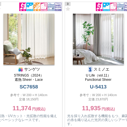
3
サンゲツ
スミノエ
STRINGS（2024）
U Life（vol.11）
遮熱 Sheer・Lace
Functional Sheer
SC7658
U-5413
参考寸：W 200 × H 140cm
参考寸：W 200 × H 140cm
定価 18,150円
定価 23,870円
11,374
11,935
遮熱・UVカット・光拡散の性能を備え
光を採り入れ拡散する機能をもつ、麻
たベーシックなレースです。
の糸を織り込んだ光沢の美しいシアー
す。