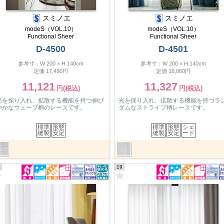
スミノエ
スミノエ
modeS（VOL.10）
modeS（VOL.10）
Functional Sheer
Functional Sheer
D-4500
D-4501
参考寸：W 200 × H 140cm
参考寸：W 200 × H 140cm
定価 17,490円
定価 16,060円
11,121
11,327
光を採り入れ、拡散する機能を持つ伸び
光を採り入れ、拡散する機能を持つラ
やかなウェーブ柄のレースです。
ダムなストライプ柄レースです。
標準
形態
標準
形態
シェ
縫製
安定
縫製
安定
ード
19