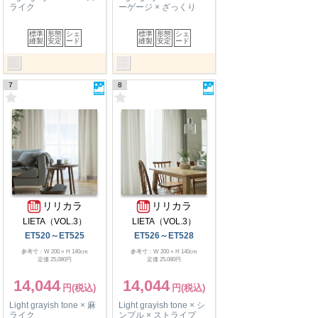
ライク
ーゲージ × ざっくり
標準
形態
シェ
標準
形態
シェ
縫製
安定
ード
縫製
安定
ード
7
8
リリカラ
リリカラ
LIETA（VOL.3）
LIETA（VOL.3）
ET520～ET525
ET526～ET528
参考寸：W 200 × H 140cm
参考寸：W 200 × H 140cm
定価 25,080円
定価 25,080円
14,044
14,044
Light grayish tone × 麻
Light grayish tone × シ
ライク
ンプル × ストライプ