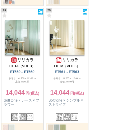
19
20
リリカラ
リリカラ
LIETA（VOL.3）
LIETA（VOL.3）
ET559～ET560
ET561～ET563
参考寸：W 200 × H 140cm
参考寸：W 200 × H 140cm
定価 25,080円
定価 25,080円
14,044
14,044
Soft tone × レース × フ
Soft tone × シンプル ×
ラワー
ストライプ
標準
形態
シェ
標準
形態
シェ
縫製
安定
ード
縫製
安定
ード