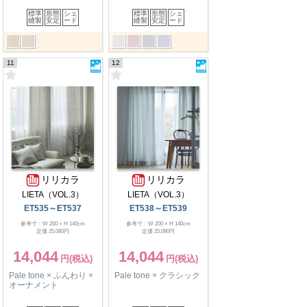
標準
形態
シェ
標準
形態
シェ
縫製
安定
ード
縫製
安定
ード
11
12
リリカラ
リリカラ
LIETA（VOL.3）
LIETA（VOL.3）
ET535～ET537
ET538～ET539
参考寸：W 200 × H 140cm
参考寸：W 200 × H 140cm
定価 25,080円
定価 25,080円
14,044
14,044
Pale tone × ふんわり ×
Pale tone × クラシック
オーナメント