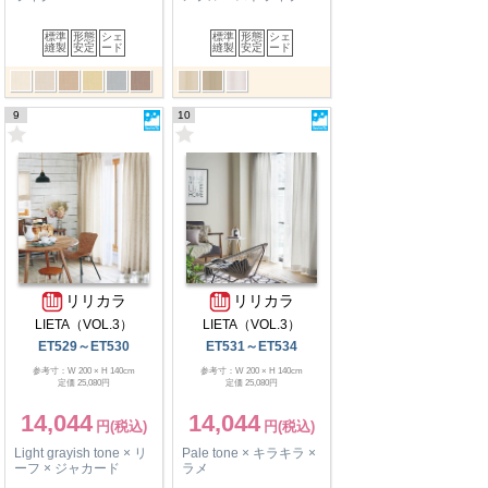
標準
形態
シェ
標準
形態
シェ
縫製
安定
ード
縫製
安定
ード
9
10
リリカラ
リリカラ
LIETA（VOL.3）
LIETA（VOL.3）
ET529～ET530
ET531～ET534
参考寸：W 200 × H 140cm
参考寸：W 200 × H 140cm
定価 25,080円
定価 25,080円
14,044
14,044
Light grayish tone × リ
Pale tone × キラキラ ×
ーフ × ジャカード
ラメ