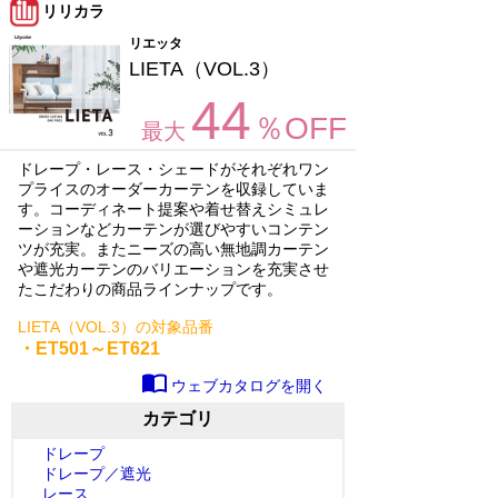
リリカラ
リエッタ
LIETA（VOL.3）
44
％OFF
最大
ドレープ・レース・シェードがそれぞれワン
プライスのオーダーカーテンを収録していま
す。コーディネート提案や着せ替えシミュレ
ーションなどカーテンが選びやすいコンテン
ツが充実。またニーズの高い無地調カーテン
や遮光カーテンのバリエーションを充実させ
たこだわりの商品ラインナップです。
LIETA（VOL.3）の対象品番
・ET501～ET621
import_contacts
ウェブカタログを開く
カテゴリ
ドレープ
ドレープ／遮光
レース