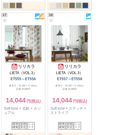
17
18
リリカラ
リリカラ
LIETA（VOL.3）
LIETA（VOL.3）
ET555～ET556
ET557～ET558
参考寸：W 200 × H 140cm
参考寸：W 200 × H 140cm
定価 25,080円
定価 25,080円
14,044
14,044
Soft tone × 北欧 × カジ
Soft tone × ステッチ ×
ュアル
ストライプ
標準
形態
シェ
標準
形態
シェ
縫製
安定
ード
縫製
安定
ード