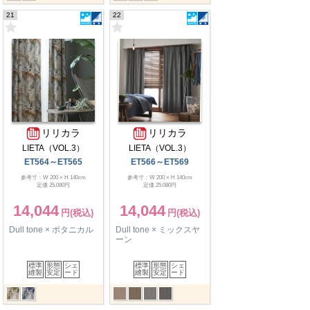
21
22
リリカラ
リリカラ
LIETA（VOL.3）
LIETA（VOL.3）
ET564～ET565
ET566～ET569
参考寸：W 200 × H 140cm
参考寸：W 200 × H 140cm
定価 25,080円
定価 25,080円
14,044
14,044
Dull tone × ボタニカル
Dull tone × ミックスヤ
ーン
標準
形態
シェ
標準
形態
シェ
縫製
安定
ード
縫製
安定
ード