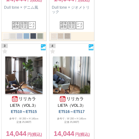
Dull tone × デニム風
Dull tone × ジオメトリ
ック
標準
形態
シェ
標準
形態
シェ
縫製
安定
ード
縫製
安定
ード
3
4
リリカラ
リリカラ
LIETA（VOL.3）
LIETA（VOL.3）
ET510～ET515
ET516～ET517
参考寸：W 200 × H 140cm
参考寸：W 200 × H 140cm
定価 25,080円
定価 25,080円
14,044
14,044