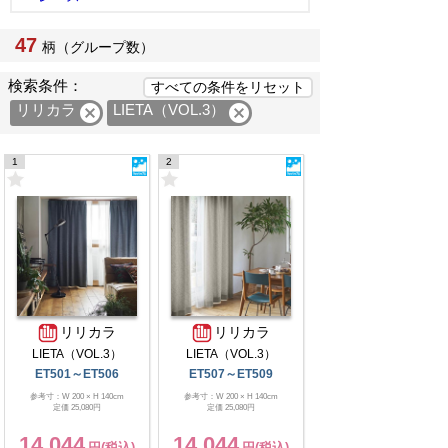
47
柄（グループ数）
検索条件：
リリカラ

LIETA（VOL.3）

1
2
リリカラ
リリカラ
LIETA（VOL.3）
LIETA（VOL.3）
ET501～ET506
ET507～ET509
参考寸：W 200 × H 140cm
参考寸：W 200 × H 140cm
定価 25,080円
定価 25,080円
14,044
14,044