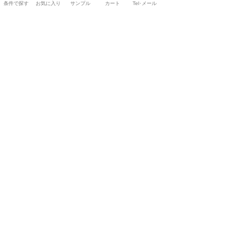
条件で探す
お気に入り
サンプル
カート
Tel･メール
リリカラ
リリカラ
LIETA（VOL.3）
LIETA（VOL.3）
ET595～ET596
ET597～ET598
参考寸：W 200 × H 140cm
参考寸：W 200 × H 140cm
定価 25,080円
定価 25,080円
14,044
14,044
Dull tone × ウェーブ
Light grayish tone × ピ
ンストライプ
標準
形態
シェ
標準
形態
シェ
縫製
安定
ード
縫製
安定
ード
1
2
keyboard_arrow_right