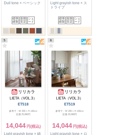
Dull tone × ベーシック
Light grayish tone × ス
トライプ
標準
形態
シェ
標準
形態
シェ
縫製
安定
ード
縫製
安定
ード
5
6
リリカラ
リリカラ
LIETA（VOL.3）
LIETA（VOL.3）
ET518
ET519
参考寸：W 200 × H 140cm
参考寸：W 200 × H 140cm
定価 25,080円
定価 25,080円
14,044
14,044
Light grayish tone × 綿
Light grayish tone × ロ