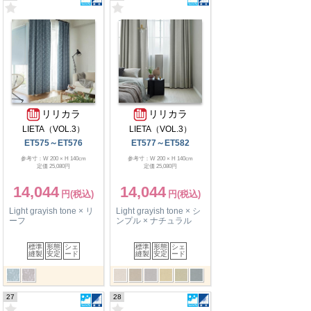
リリカラ
リリカラ
LIETA（VOL.3）
LIETA（VOL.3）
ET575～ET576
ET577～ET582
参考寸：W 200 × H 140cm
参考寸：W 200 × H 140cm
定価 25,080円
定価 25,080円
14,044
14,044
Light grayish tone × リ
Light grayish tone × シ
ーフ
ンプル × ナチュラル
標準
形態
シェ
標準
形態
シェ
縫製
安定
ード
縫製
安定
ード
27
28