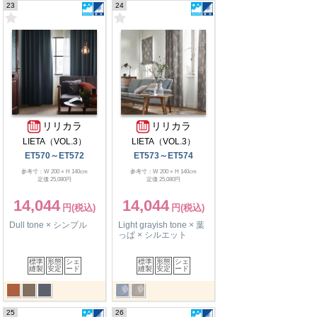
23
24
リリカラ
リリカラ
LIETA（VOL.3）
LIETA（VOL.3）
ET570～ET572
ET573～ET574
参考寸：W 200 × H 140cm
参考寸：W 200 × H 140cm
定価 25,080円
定価 25,080円
14,044
14,044
Dull tone × シンプル
Light grayish tone × 葉
っぱ × シルエット
標準
形態
シェ
標準
形態
シェ
縫製
安定
ード
縫製
安定
ード
25
26