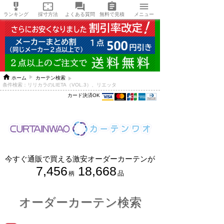





ランキング
採寸方法
よくある質問
無料で見積
メニュー

ホーム
カーテン検索
条件検索：リリカラのLIETA（VOL.3）、リエッタ
カード決済OK
今すぐ通販で買える激安オーダーカーテンが
7,456
18,668
品
柄
オーダーカーテン検索