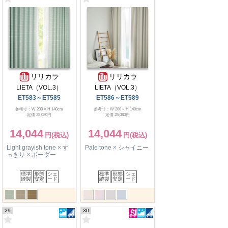
リリカラ
リリカラ
LIETA（VOL.3）
LIETA（VOL.3）
ET583～ET585
ET586～ET589
参考寸：W 200 × H 140cm
参考寸：W 200 × H 140cm
定価 25,080円
定価 25,080円
14,044
14,044
Light grayish tone × す
Pale tone × シャイニー
っきり × ボーダー
標準
形態
シェ
標準
形態
シェ
縫製
安定
ード
縫製
安定
ード
29
30