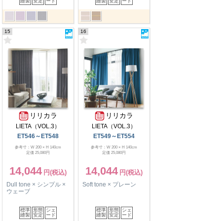
縫製
安定
ード
縫製
安定
ード
15
16
リリカラ
リリカラ
LIETA（VOL.3）
LIETA（VOL.3）
ET546～ET548
ET549～ET554
参考寸：W 200 × H 140cm
参考寸：W 200 × H 140cm
定価 25,080円
定価 25,080円
14,044
14,044
Dull tone × シンプル ×
Soft tone × プレーン
ウェーブ
標準
形態
シェ
標準
形態
シェ
縫製
安定
ード
縫製
安定
ード