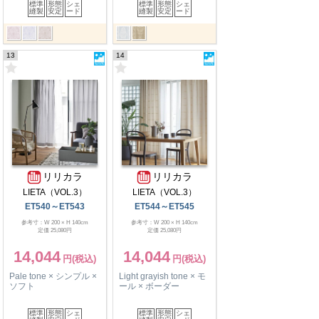
標準
形態
シェ
標準
形態
シェ
縫製
安定
ード
縫製
安定
ード
13
14
リリカラ
リリカラ
LIETA（VOL.3）
LIETA（VOL.3）
ET540～ET543
ET544～ET545
参考寸：W 200 × H 140cm
参考寸：W 200 × H 140cm
定価 25,080円
定価 25,080円
14,044
14,044
Pale tone × シンプル ×
Light grayish tone × モ
ソフト
ール × ボーダー
標準
形態
シェ
標準
形態
シェ