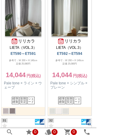
リリカラ
リリカラ
LIETA（VOL.3）
LIETA（VOL.3）
ET590～ET591
ET592～ET594
参考寸：W 200 × H 140cm
参考寸：W 200 × H 140cm
定価 25,080円
定価 25,080円
14,044
14,044
Pale tone × ライン × ウ
Pale tone × シンプル ×
ェーブ
プレーン
標準
形態
シェ
標準
形態
シェ
縫製
安定
ード
縫製
安定
ード

31
32





0
0
0