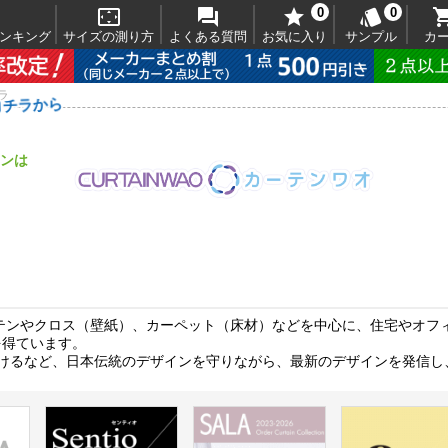



0

0
ンキング
サイズの測り方
よくある質問
お気に入り
サンプル
カ
ラ
コチラから
ンは
ーテンやクロス（壁紙）、カーペット（床材）などを中心に、住宅やオフ
を得ています。
受けるなど、日本伝統のデザインを守りながら、最新のデザインを発信し