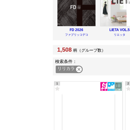
FD
2026
LIETA
VOL.5
ファブリッコデコ
リエッタ
1,508
柄（グループ数）
検索条件：
リリカラ

1
2