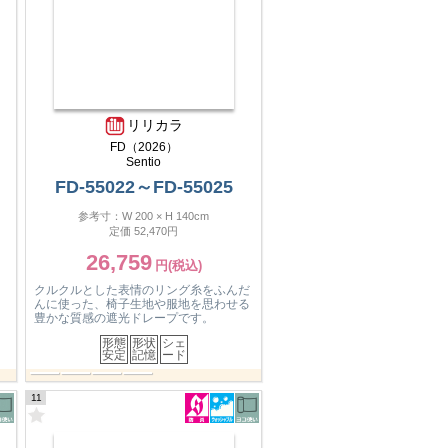
リリカラ
FD（2026）
Sentio
FD-55026～FD-55028
参考寸：W 200 × H 140cm
定価 132,000円
67,320
だ
刺繍を大胆に入れ尽くしたエンブロイダ
る
リー。仕上り丈によっては総柄としてお
使いいただけます。
形態
形状
ウエ
シェ
安定
記憶
イト
ード
12