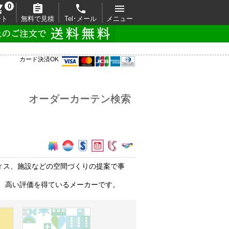

0



ート
無料で見積
Tel･メール
メニュー
カード決済OK
オーダーカーテン検索
ィス、施設などの空間づくりの提案で事
、高い評価を得ているメーカーです。