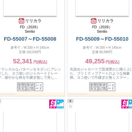
リリカラ
リリカラ
FD（2026）
FD（2026）
Sentio
Sentio
FD-55007～FD-55008
FD-55009～FD-55010
参考寸：W 200 × H 140cm
参考寸：W 200 × H 140cm
定価 102,630円
定価 96,580円
52,341
49,255
クラシカルなパターンをモダンにアレン
先染めジャカードで質感豊かに織り上
ジした、ヨコ使いのジャカードドレー
た、プリミティブアートのような抽象
プ。細やかな柄を巾継ぎ無しで美し...
柄。ヨコ使いで巾継ぎが無くスマー...
形態
形状
シェ
形態
形状
シェ
安定
記憶
ード
安定
記憶
ード
7