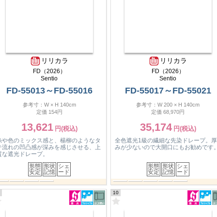
リリカラ
リリカラ
FD（2026）
FD（2026）
Sentio
Sentio
FD-55017～FD-55021
FD-55022～FD-55025
参考寸：W 200 × H 140cm
参考寸：W 200 × H 140cm
定価 68,970円
定価 52,470円
35,174
26,759
全色遮光1級の繊細な先染ドレープ。厚
クルクルとした表情のリング糸をふん
みが少ないので大開口にもお勧めです。
んに使った、椅子生地や服地を思わせ
豊かな質感の遮光ドレープです。
形態
形状
シェ
形態
形状
シェ
安定
記憶
ード
安定
記憶
ード
11