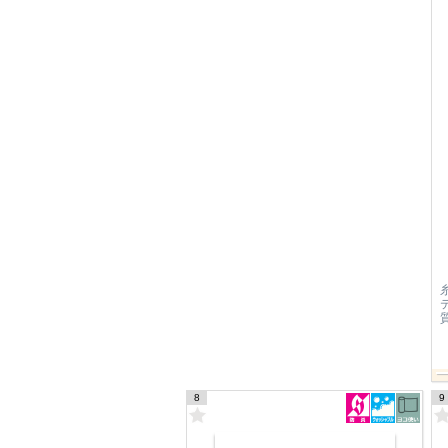
リリカラ
FD（2026）
Sentio
FD-55013～FD-55016
参考寸：W × H 140cm
定価 154円
13,621
糸や色のミックス感と、楊柳のようなタ
テ流れの凹凸感が深みを感じさせる、上
質な遮光ドレープ。
形態
形状
シェ
安定
記憶
ード
9
10