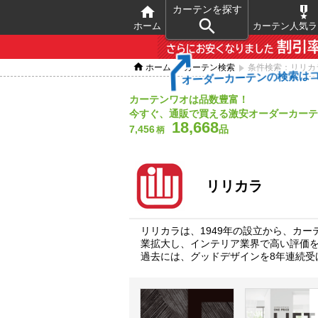

カーテンを探す


ホーム
カーテン人気ラ


ホーム
カーテン検索
条件検索：リリカ
オーダーカーテンの検索は
カーテンワオは品数豊富！
今すぐ、通販で買える激安オーダーカーテ
18,668
7,456
品
柄
リリカラ
リリカラは、1949年の設立から、カ
業拡大し、インテリア業界で高い評価
過去には、グッドデザインを8年連続