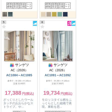
標準
形態
形状
シェ
標準
形態
形状
シェ
縫製
安定
記憶
ード
縫製
安定
記憶
ード
5
6
サンゲツ
サンゲツ
AC（2026）
AC（2026）
AC1084～AC1085
AC1091～AC1092
参考寸：W 200 × H 140cm
参考寸：W 200 × H 140cm
定価 33,440円
定価 37,950円
17,388
19,734
ざっくりとしたウール
モロッコタイル柄をふ
タッチのおおらかなス
っくらとした組織で表
トライプ。や...
現。東欧を思...