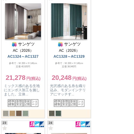
サンゲツ
サンゲツ
AC（2026）
AC（2026）
AC1324～AC1327
AC1328～AC1329
参考寸：W 200 × H 140cm
参考寸：W 200 × H 140cm
定価 40,920円
定価 38,940円
21,278
20,248
ミックス感のある生地
光沢感のある糸を織り
にエンボス加工を施し
込み、モダンインテリ
ました。立体...
アにマッチす...
標準
形態
形状
シェ
標準
形態
形状
シェ
縫製
安定
記憶
ード
縫製
安定
記憶
ード
23
24