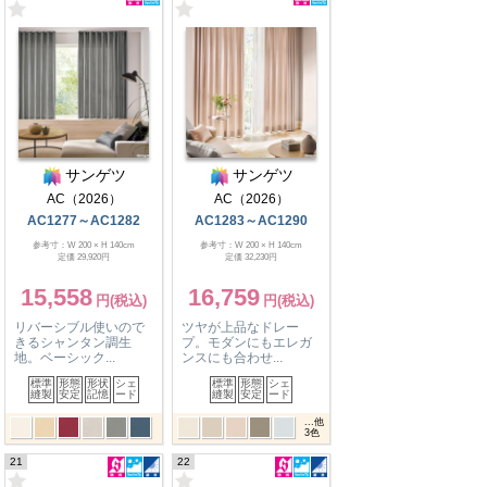
サンゲツ
サンゲツ
AC（2026）
AC（2026）
AC1277～AC1282
AC1283～AC1290
参考寸：W 200 × H 140cm
参考寸：W 200 × H 140cm
定価 29,920円
定価 32,230円
15,558
16,759
リバーシブル使いので
ツヤが上品なドレー
きるシャンタン調生
プ。モダンにもエレガ
地。ベーシック...
ンスにも合わせ...
標準
形態
形状
シェ
標準
形態
シェ
縫製
安定
記憶
ード
縫製
安定
ード
...他
3
色
21
22