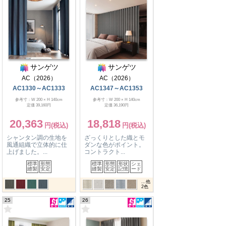
サンゲツ
サンゲツ
AC（2026）
AC（2026）
AC1330～AC1333
AC1347～AC1353
参考寸：W 200 × H 140cm
参考寸：W 200 × H 140cm
定価 39,160円
定価 36,190円
20,363
18,818
シャンタン調の生地を
ざっくりとした織とモ
風通組織で立体的に仕
ダンな色がポイント。
上げました。...
コントラクト...
標準
形態
標準
形態
形状
シェ
縫製
安定
縫製
安定
記憶
ード
...他
2
色
25
26