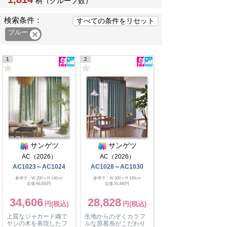
柄（グループ数）
検索条件：
ブルー

1
2
サンゲツ
サンゲツ
AC（2026）
AC（2026）
AC1023～AC1024
AC1028～AC1030
参考寸：W 200 × H 140cm
参考寸：W 200 × H 140cm
定価 66,550円
定価 55,440円
34,606
28,828
上質なジャカード織で
生地からのぞくカラフ
ヤシの木を表現したフ
ルな原着糸がこだわり