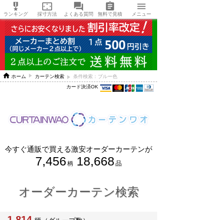





ランキング
採寸方法
よくある質問
無料で見積
メニュー

ホーム
カーテン検索
条件検索：ブルー色
カード決済OK
今すぐ通販で買える激安オーダーカーテンが
7,456
18,668
品
柄
オーダーカーテン検索
1,814