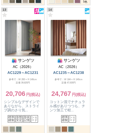
5
色
13
14
サンゲツ
サンゲツ
AC（2026）
AC（2026）
AC1229～AC1231
AC1235～AC1238
参考寸：W 200 × H 140cm
参考寸：W 184 × H 140cm
定価 39,820円
定価 47,630円
20,706
24,767
シンプルなデザインで
コットン混でナチュラ
ありながら、ストライ
ル感がありつつも、チ
プ調のさり気...
ンツ加工で程...
標準
形態
形状
シェ
標準
シェ
縫製
安定
記憶
ード
縫製
ード