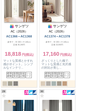
サンゲツ
サンゲツ
AC（2026）
AC（2026）
AC1366～AC1368
AC1374～AC1378
参考寸：W 200 × H 140cm
参考寸：W 200 × H 140cm
定価 36,190円
定価 33,000円
18,818
17,160
マットな質感とかすれ
ざっくりとした織で、
感がポイント。シンプ
マットな質感と光沢感
ルなインテリ...
の対比が美し...
標準
形態
形状
シェ
標準
形態
形状
シェ
縫製
安定
記憶
ード
縫製
安定
記憶
ード
29
30