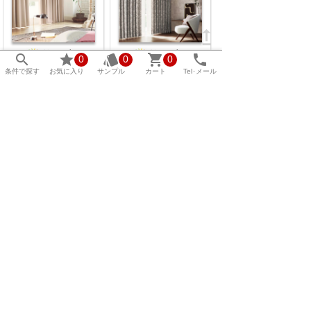

サンゲツ
サンゲツ





0
0
0
AC（2026）
AC（2026）
条件で探す
お気に入り
サンプル
カート
Tel･メール
AC1386～AC1397
AC1421～AC1422
参考寸：W 200 × H 140cm
参考寸：W 200 × H 140cm
定価 25,960円
定価 62,150円
13,499
32,318
遮光1級のシンプルな無
葉に落ちる木漏れ日を
地。さまざまな用途で
糸の濃淡で表現しまし
広くお使い...
た。モダンな...
標準
形態
形状
シェ
標準
形態
形状
シェ
縫製
安定
記憶
ード
縫製
安定
記憶
ード
...他
7
色
1
2
3
keyboard_arrow_right
keyboard_double_arrow_right