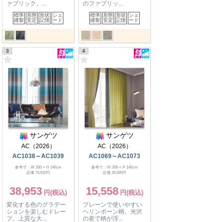
ァブリック。...
のファブリッ...
標準
形態
形状
シェ
標準
形態
形状
シェ
縫製
安定
記憶
ード
縫製
安定
記憶
ード
3
4
サンゲツ
サンゲツ
AC（2026）
AC（2026）
AC1038～AC1039
AC1069～AC1073
参考寸：W 200 × H 140cm
参考寸：W 200 × H 140cm
定価 74,910円
定価 29,920円
38,953
15,558
変化する色のグラデー
プレーンで使いやすい
ションを楽しむドレー
ヘリンボーン柄。光沢
プ。上質な大...
の差で柄が浮...