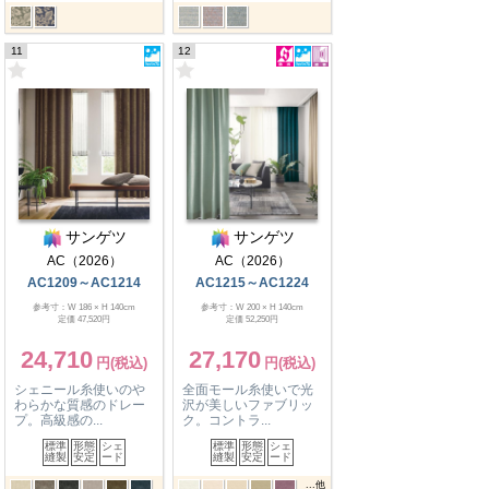
11
12
サンゲツ
サンゲツ
AC（2026）
AC（2026）
AC1209～AC1214
AC1215～AC1224
参考寸：W 186 × H 140cm
参考寸：W 200 × H 140cm
定価 47,520円
定価 52,250円
24,710
27,170
シェニール糸使いのや
全面モール糸使いで光
わらかな質感のドレー
沢が美しいファブリッ
プ。高級感の...
ク。コントラ...
標準
形態
シェ
標準
形態
シェ
縫製
安定
ード
縫製
安定
ード
...他