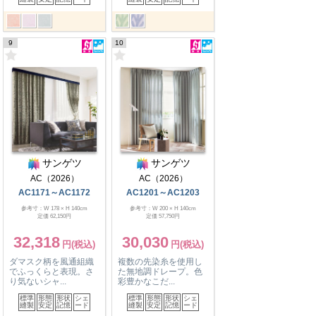
9
10
サンゲツ
サンゲツ
AC（2026）
AC（2026）
AC1171～AC1172
AC1201～AC1203
参考寸：W 178 × H 140cm
参考寸：W 200 × H 140cm
定価 62,150円
定価 57,750円
32,318
30,030
ダマスク柄を風通組織
複数の先染糸を使用し
でふっくらと表現。さ
た無地調ドレープ。色
り気ないシャ...
彩豊かなこだ...
標準
形態
形状
シェ
標準
形態
形状
シェ
縫製
安定
記憶
ード
縫製
安定
記憶
ード