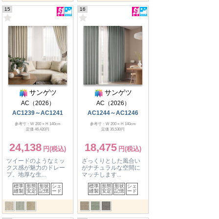
15
16
サンゲツ
サンゲツ
AC（2026）
AC（2026）
AC1239～AC1241
AC1244～AC1246
参考寸：W 200 × H 140cm
参考寸：W 200 × H 140cm
定価 46,420円
定価 35,530円
24,138
18,475
ツイードのようなミッ
ざっくりとした風合い
クス感が魅力のドレー
がナチュラルな空間に
プ。地厚な生...
マッチします...
標準
形態
形状
シェ
標準
形態
形状
シェ
縫製
安定
記憶
ード
縫製
安定
記憶
ード