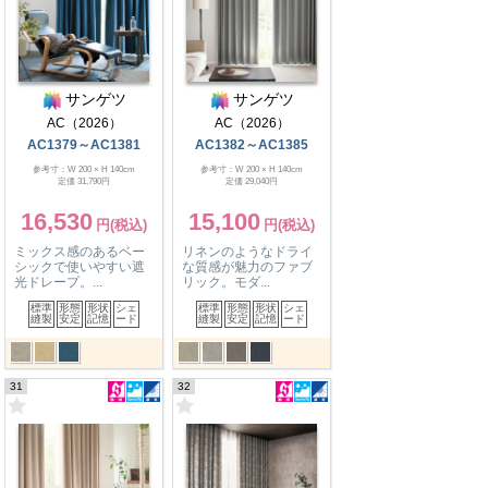
サンゲツ
サンゲツ
AC（2026）
AC（2026）
AC1379～AC1381
AC1382～AC1385
参考寸：W 200 × H 140cm
参考寸：W 200 × H 140cm
定価 31,790円
定価 29,040円
16,530
15,100
ミックス感のあるベー
リネンのようなドライ
シックで使いやすい遮
な質感が魅力のファブ
光ドレープ。...
リック。モダ...
標準
形態
形状
シェ
標準
形態
形状
シェ
縫製
安定
記憶
ード
縫製
安定
記憶
ード
31
32