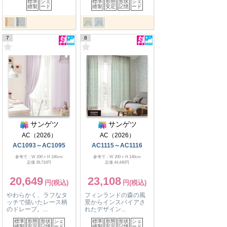
標準
シェ
標準
形態
形状
シェ
縫製
ード
縫製
安定
記憶
ード
7
8
サンゲツ
サンゲツ
AC（2026）
AC（2026）
AC1093～AC1095
AC1115～AC1116
参考寸：W 200 × H 140cm
参考寸：W 200 × H 140cm
定価 39,710円
定価 44,440円
20,649
23,108
やわらかく、ラフなタ
フィンランドの森の風
ッチで描いたレース柄
景からインスパイアさ
のドレープ。...
れたデザイン...
標準
形態
形状
シェ
標準
形態
形状
シェ
縫製
安定
記憶
ード
縫製
安定
記憶
ード