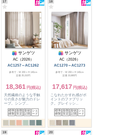
17
18
サンゲツ
サンゲツ
AC（2026）
AC（2026）
AC1257～AC1262
AC1270～AC1273
参考寸：W 200 × H 140cm
参考寸：W 200 × H 140cm
定価 35,310円
定価 33,880円
18,361
17,617
天然繊維のような手触
こなれたかすれ感がポ
りの良さが魅力のドレ
イントのファブリッ
ープ。シンプ...
ク。グレイッシ...
標準
形態
形状
シェ
標準
形態
形状
シェ
縫製
安定
記憶
ード
縫製
安定
記憶
ード
19
20