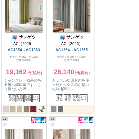
サンゲツ
サンゲツ
AC（2026）
AC（2026）
AC1354～AC1363
AC1364～AC1365
参考寸：W 200 × H 140cm
参考寸：W 200 × H 140cm
定価 36,850円
定価 50,270円
19,162
26,140
シャンブレー効果のあ
カラフルな原着糸を使
る無地調暗幕です。さ
ったミックス感が魅力
り気ない光沢...
の無地調ドレ...
標準
形態
形状
シェ
標準
形態
形状
シェ
縫製
安定
記憶
ード
縫製
安定
記憶
ード
...他
5
色
27
28